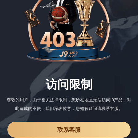
访问限制
尊敬的用户，由于相关法律限制，您所在地区无法访问J9产品，对
此造成的不便，我们深表歉意，您如有疑问请联系客服。
联系客服